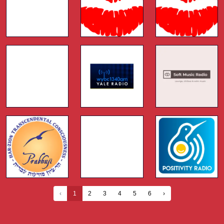
‹
1
2
3
4
5
6
›