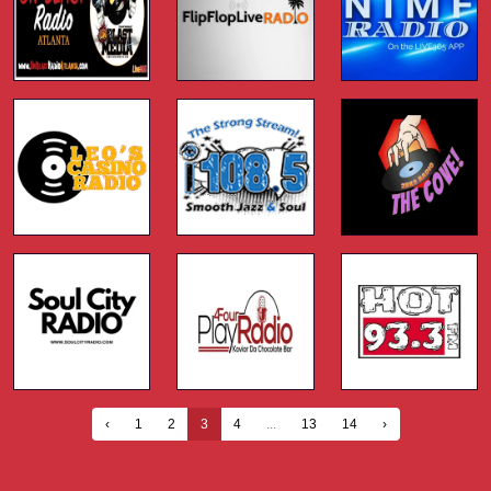
‹
1
2
3
4
...
13
14
›